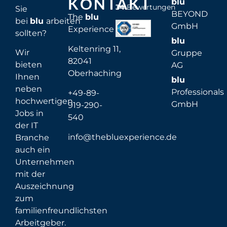
KONTAKT
blu
34
Bewertungen
Sie
BEYOND
The
blu
bei
blu
arbeiten
GmbH
Experience
sollten?
blu
Keltenring 11,
Wir
Gruppe
82041
bieten
AG
Oberhaching
Ihnen
blu
neben
Professionals
+49-89-
hochwertigen
GmbH
919-290-
Jobs in
540
der IT
info@thebluexperience.de
Branche
auch ein
Unternehmen
mit der
Auszeichnung
zum
familienfreundlichsten
Arbeitgeber.