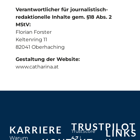
Verantwortlicher für journalistisch-
redaktionelle Inhalte gem. §18 Abs. 2
MStV:
Florian Forster
Keltenring 11
82041 Oberhaching
Gestaltung der Website:
www.catharina.at
TRUSTPILOT
KARRIERE
LINKS
TrustScore
Warum
4.7
|