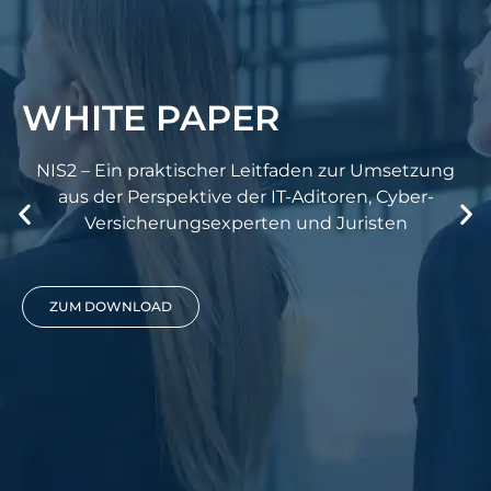
WELCOM
TE PAPER
in praktischer Leitfaden zur Umsetzung
r Perspektive der IT-Aditoren, Cyber-
rsicherungsexperten und Juristen
Wir s
pro
WNLOAD
ÜBER 