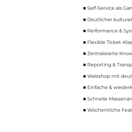
■ Self-Service als G
■ Deutlicher kultur
■ Performance & Syst
■ Flexible Ticket-Kl
■ Zentralisierte Kn
■ Reporting & Transp
■ Webshop mit deutl
■ Einfache & wiede
■ Schnelle Massenä
■ Wöchentliche Fea