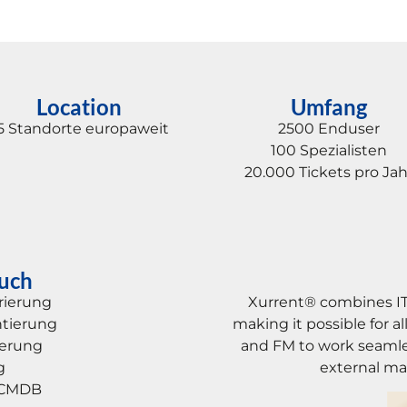
Location
Umfang
5 Standorte europaweit
2500 Enduser
100 Spezialisten
20.000 Tickets pro Jah
uch
rierung
Xurrent® combines IT
ntierung
making it possible for a
ierung
and FM to work seamles
g
external ma
e CMDB