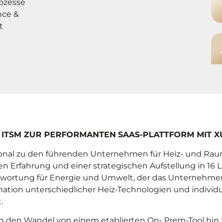
rozesse
nce &
t
 ITSM ZUR PERFORMANTEN
SAAS-PLATTFORM MIT 
tional zu den führenden Unternehmen für Heiz- und Ra
en Erfahrung und einer strategischen Aufstellung in 16 L
ntwortung für Energie und Umwelt, der das Unternehmen
nation unterschiedlicher Heiz-Technologien und individ
.
n den Wandel von einem etablierten On- Prem-Tool hin