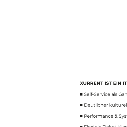
XURRENT IST EIN 
■ Self-Service als G
■ Deutlicher kultur
■ Performance & Syst
■ Flexible Ticket-Kl