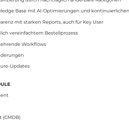
owledge Base mit AI-Optimierungen und kontinuierlich
arenz mit starken Reports, auch für Key User
ich vereinfachtem Bestellprozess
rkehrende Workflows
nderungen
ture-Updates
DULE
ment
t (CMDB)