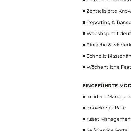
■ Zentralisierte Kn
■ Reporting & Transp
■ Webshop mit deutl
■ Einfache & wiede
■ Schnelle Massenä
■ Wöchentliche Fea
EINGEFÜHRTE MO
■ Incident Manage
■ Knowldege Base
■ Asset Managemen
■ Self-Service Portal