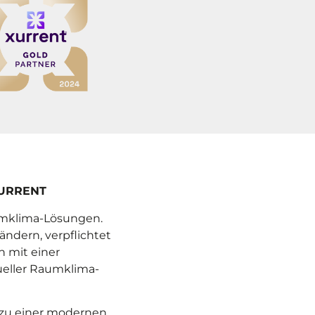
XURRENT
umklima-Lösungen.
ändern, verpflichtet
 mit einer
ueller Raumklima-
 zu einer modernen,